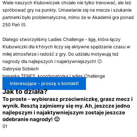
Wiele naszych Klubowiczek chciało nie tylko trenować, ale też
spróbować gry na punkty. Umawianie się na mecze i szukanie
partnerki było problematyczne, mimo że w Akademii gra ponad
250 Pań (!).
Dlatego stworzyliśmy Ladies Challenge - ligę, która łączy
Klubowiczki dla k†órych liczy się aktywne spędzanie czasu w
miłej atmosferze i radość z gry. Do udziału motywują też
nagrody dla najlepszych i najaktywniejszych! 🙂
Gabrysia Sobiech
trenerka TENES, koordynatorka Ladies Challenge
Interesujące - proszę o kontakt!
Jak to działa?
To proste - wybierasz przeciwniczkę, grasz mecz i
wynik. Resztą zajmiemy się my. Ah, jeszcze jedno
najlepszym i najaktywniejszym zostaje jeszcze
odebranie nagrody! 🙂
01