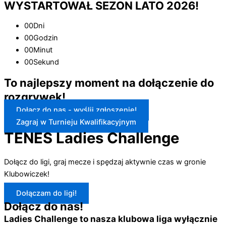
WYSTARTOWAŁ SEZON LATO 2026!
00
Dni
00
Godzin
00
Minut
00
Sekund
To
najlepszy moment
na dołączenie do
rozgrywek!
Dołącz do nas - wyślij zgłoszenie!
Zagraj w Turnieju Kwalifikacyjnym
TENES Ladies Challenge
Dołącz do ligi, graj mecze i spędzaj aktywnie czas w gronie
Klubowiczek!
Dołączam do ligi!
Dołącz do nas!
Ladies Challenge to nasza klubowa liga wyłącznie