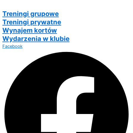
Treningi grupowe
Treningi prywatne
Wynajem kortów
Wydarzenia w klubie
Facebook